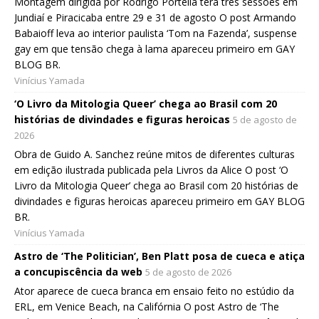
Montagem dirigida por Rodrigo Portella terá três sessões em
Jundiaí e Piracicaba entre 29 e 31 de agosto O post Armando
Babaioff leva ao interior paulista ‘Tom na Fazenda’, suspense
gay em que tensão chega à lama apareceu primeiro em GAY
BLOG BR.
Vinícius Yamada
‘O Livro da Mitologia Queer’ chega ao Brasil com 20
histórias de divindades e figuras heroicas
5 de agosto de
2026
Obra de Guido A. Sanchez reúne mitos de diferentes culturas
em edição ilustrada publicada pela Livros da Alice O post ‘O
Livro da Mitologia Queer’ chega ao Brasil com 20 histórias de
divindades e figuras heroicas apareceu primeiro em GAY BLOG
BR.
Vinícius Yamada
Astro de ‘The Politician’, Ben Platt posa de cueca e atiça
a concupiscência da web
5 de agosto de 2026
Ator aparece de cueca branca em ensaio feito no estúdio da
ERL, em Venice Beach, na Califórnia O post Astro de ‘The