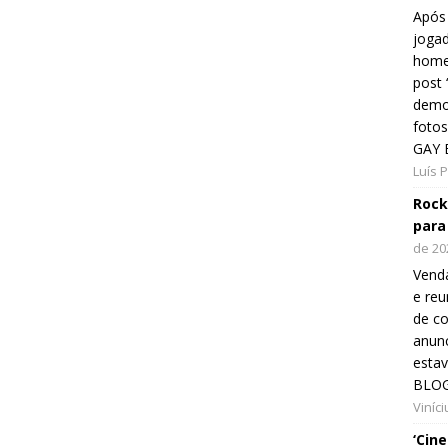
Após 
jogad
home
post
demon
fotos
GAY 
Luís 
Rock
para
de 20
Venda
e reu
de co
anunc
esta
BLOG
Viníc
‘Cin