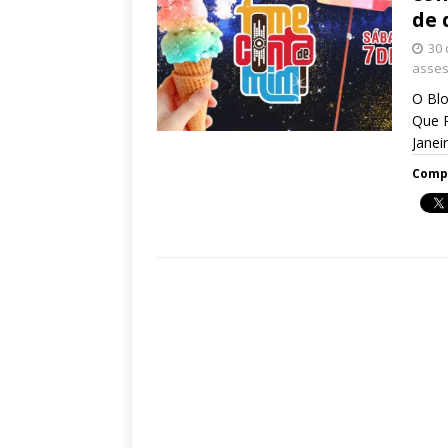
de
30
asses
O Blo
Que 
Janei
Compa