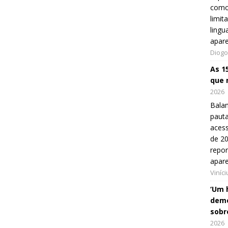
como
limit
lingu
apar
Diogo
As 1
que 
2026
Balan
pauta
aces
de 20
repo
apar
Viníc
‘Um 
demo
sobr
2026