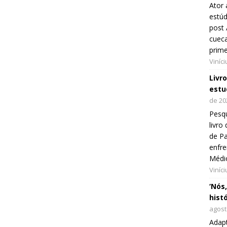
Ator 
estúd
post 
cueca
prim
Viníc
Livr
estu
de 20
Pesqu
livr
de Pa
enfre
Médi
Viníc
‘Nós
hist
agost
Adap