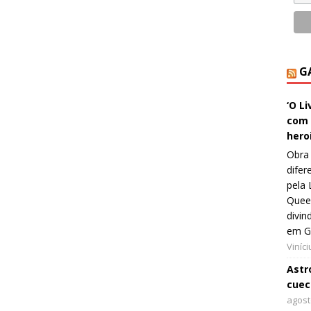
G
‘O L
com 
hero
Obra 
difer
pela 
Queer
divin
em G
Viníc
Astro
cuec
agost