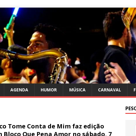
AGENDA
HUMOR
MÚSICA
CARNAVAL
PES
co Tome Conta de Mim faz edição
 Bloco Que Pena Amor no sábado, 7