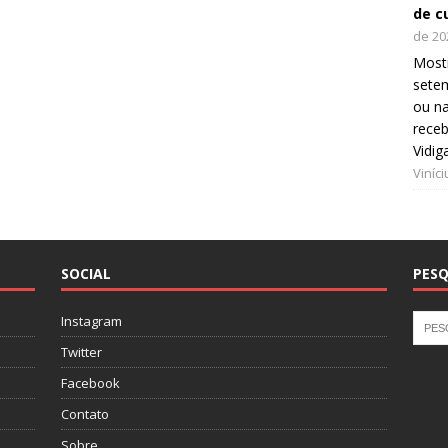
de c
de 20
Mostr
setem
ou na
receb
Vidig
Viníc
SOCIAL
PESQ
Instagram
Twitter
Facebook
Contato
Sobre