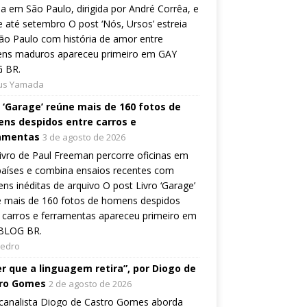
ia em São Paulo, dirigida por André Corrêa, e
 até setembro O post ‘Nós, Ursos’ estreia
o Paulo com história de amor entre
ns maduros apareceu primeiro em GAY
 BR.
ius Yamada
o ‘Garage’ reúne mais de 160 fotos de
ns despidos entre carros e
amentas
3 de agosto de 2026
ivro de Paul Freeman percorre oficinas em
países e combina ensaios recentes com
ns inéditas de arquivo O post Livro ‘Garage’
e mais de 160 fotos de homens despidos
 carros e ferramentas apareceu primeiro em
BLOG BR.
Pedro
er que a linguagem retira”, por Diogo de
ro Gomes
2 de agosto de 2026
canalista Diogo de Castro Gomes aborda