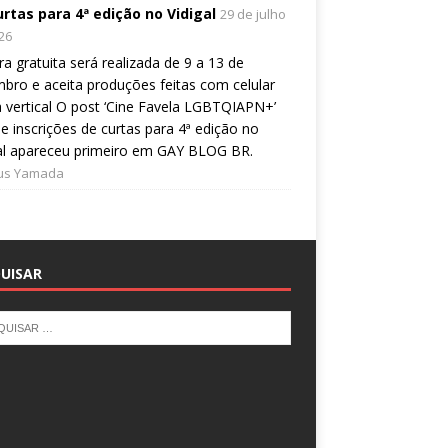
urtas para 4ª edição no Vidigal
29 de julho
26
a gratuita será realizada de 9 a 13 de
bro e aceita produções feitas com celular
 vertical O post ‘Cine Favela LGBTQIAPN+’
e inscrições de curtas para 4ª edição no
al apareceu primeiro em GAY BLOG BR.
ius Yamada
UISAR