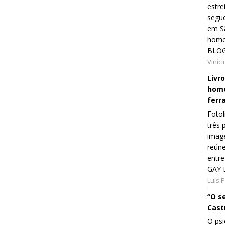
estre
segue
em Sã
home
BLOG
Viníc
Livr
home
ferr
Fotol
três 
image
reún
entre
GAY 
Luís 
“O s
Cast
O psi