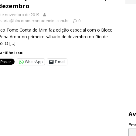
 dezembro
 de novembro de 2019
soria@blocotomecontademim.com.br
0
co Tome Conta de Mim faz edição especial com o Bloco
Pena Amor no primeiro sábado de dezembro no Rio de
ro. O
[…]
rtilhe isso:
WhatsApp
E-mail
Av
Ema