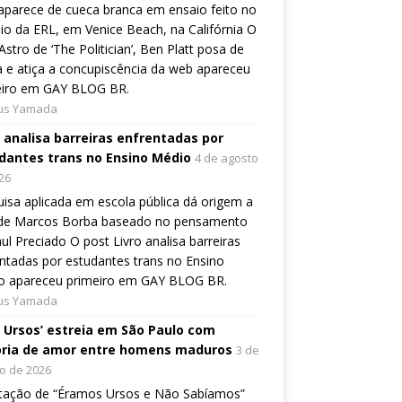
aparece de cueca branca em ensaio feito no
io da ERL, em Venice Beach, na Califórnia O
Astro de ‘The Politician’, Ben Platt posa de
 e atiça a concupiscência da web apareceu
eiro em GAY BLOG BR.
ius Yamada
o analisa barreiras enfrentadas por
dantes trans no Ensino Médio
4 de agosto
26
isa aplicada em escola pública dá origem a
o de Marcos Borba baseado no pensamento
ul Preciado O post Livro analisa barreiras
ntadas por estudantes trans no Ensino
o apareceu primeiro em GAY BLOG BR.
ius Yamada
, Ursos’ estreia em São Paulo com
ória de amor entre homens maduros
3 de
o de 2026
tação de “Éramos Ursos e Não Sabíamos”