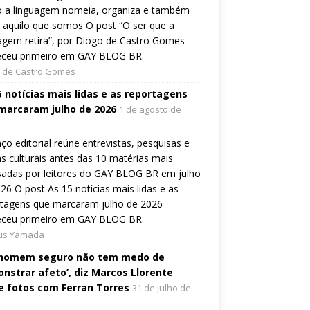
 a linguagem nomeia, organiza e também
a aquilo que somos O post “O ser que a
agem retira”, por Diogo de Castro Gomes
eceu primeiro em GAY BLOG BR.
 de Castro Gomes
5 notícias mais lidas e as reportagens
marcaram julho de 2026
1 de agosto de
ço editorial reúne entrevistas, pesquisas e
s culturais antes das 10 matérias mais
sadas por leitores do GAY BLOG BR em julho
26 O post As 15 notícias mais lidas e as
rtagens que marcaram julho de 2026
eceu primeiro em GAY BLOG BR.
ius Yamada
homem seguro não tem medo de
nstrar afeto’, diz Marcos Llorente
e fotos com Ferran Torres
31 de julho de