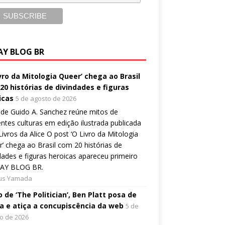
AY BLOG BR
ivro da Mitologia Queer’ chega ao Brasil
20 histórias de divindades e figuras
icas
5 de agosto de 2026
de Guido A. Sanchez reúne mitos de
entes culturas em edição ilustrada publicada
Livros da Alice O post ‘O Livro da Mitologia
’ chega ao Brasil com 20 histórias de
dades e figuras heroicas apareceu primeiro
AY BLOG BR.
ius Yamada
 de ‘The Politician’, Ben Platt posa de
a e atiça a concupiscência da web
5 de
o de 2026