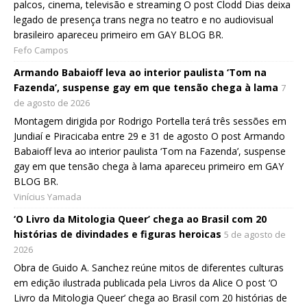
palcos, cinema, televisão e streaming O post Clodd Dias deixa
legado de presença trans negra no teatro e no audiovisual
brasileiro apareceu primeiro em GAY BLOG BR.
Fefo Campos
Armando Babaioff leva ao interior paulista ‘Tom na
Fazenda’, suspense gay em que tensão chega à lama
7
de agosto de 2026
Montagem dirigida por Rodrigo Portella terá três sessões em
Jundiaí e Piracicaba entre 29 e 31 de agosto O post Armando
Babaioff leva ao interior paulista ‘Tom na Fazenda’, suspense
gay em que tensão chega à lama apareceu primeiro em GAY
BLOG BR.
Vinícius Yamada
‘O Livro da Mitologia Queer’ chega ao Brasil com 20
histórias de divindades e figuras heroicas
5 de agosto de
2026
Obra de Guido A. Sanchez reúne mitos de diferentes culturas
em edição ilustrada publicada pela Livros da Alice O post ‘O
Livro da Mitologia Queer’ chega ao Brasil com 20 histórias de