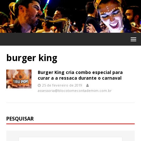
burger king
Burger King cria combo especial para
curar a a ressaca durante o carnaval
25 de fevereiro de 2019
assessoria@blocotomecontademim.com.br
PESQUISAR