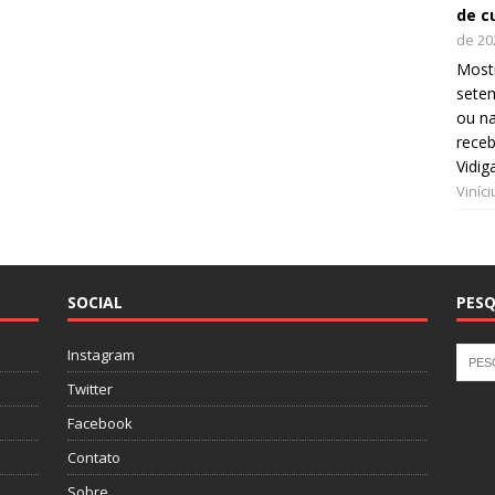
de c
de 20
Mostr
setem
ou na
receb
Vidig
Viníc
SOCIAL
PESQ
Instagram
Twitter
Facebook
Contato
Sobre