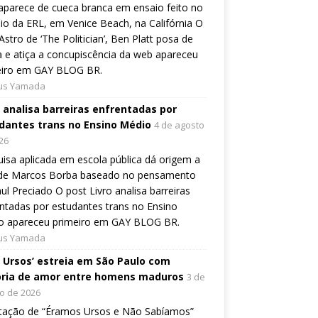
aparece de cueca branca em ensaio feito no
io da ERL, em Venice Beach, na Califórnia O
Astro de ‘The Politician’, Ben Platt posa de
 e atiça a concupiscência da web apareceu
eiro em GAY BLOG BR.
ius Yamada
o analisa barreiras enfrentadas por
dantes trans no Ensino Médio
4 de agosto
26
isa aplicada em escola pública dá origem a
o de Marcos Borba baseado no pensamento
ul Preciado O post Livro analisa barreiras
ntadas por estudantes trans no Ensino
o apareceu primeiro em GAY BLOG BR.
ius Yamada
, Ursos’ estreia em São Paulo com
ória de amor entre homens maduros
3 de
o de 2026
tação de “Éramos Ursos e Não Sabíamos”