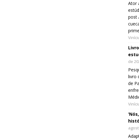
Ator 
estúd
post 
cueca
prim
Viníc
Livr
estu
de 20
Pesqu
livr
de Pa
enfre
Médi
Viníc
‘Nós
hist
agost
Adap