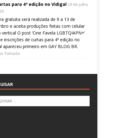
urtas para 4ª edição no Vidigal
29 de julho
26
a gratuita será realizada de 9 a 13 de
bro e aceita produções feitas com celular
 vertical O post ‘Cine Favela LGBTQIAPN+’
e inscrições de curtas para 4ª edição no
al apareceu primeiro em GAY BLOG BR.
ius Yamada
UISAR