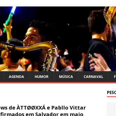
AGENDA
HUMOR
MÚSICA
CARNAVAL
PES
ws de ÀTTØØXXÁ e Pabllo Vittar
firmados em Salvador em maio