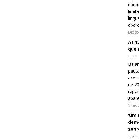
como
limit
lingu
apar
Diogo
As 1
que 
2026
Balan
pauta
aces
de 20
repo
apar
Viníc
‘Um 
demo
sobr
2026