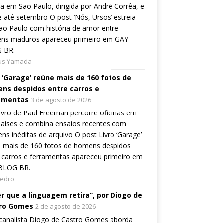
ia em São Paulo, dirigida por André Corrêa, e
 até setembro O post ‘Nós, Ursos’ estreia
o Paulo com história de amor entre
ns maduros apareceu primeiro em GAY
 BR.
ius Yamada
o ‘Garage’ reúne mais de 160 fotos de
ns despidos entre carros e
amentas
3 de agosto de 2026
ivro de Paul Freeman percorre oficinas em
países e combina ensaios recentes com
ns inéditas de arquivo O post Livro ‘Garage’
e mais de 160 fotos de homens despidos
 carros e ferramentas apareceu primeiro em
BLOG BR.
Pedro
er que a linguagem retira”, por Diogo de
ro Gomes
2 de agosto de 2026
canalista Diogo de Castro Gomes aborda