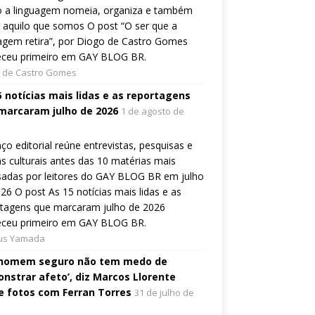
 a linguagem nomeia, organiza e também
a aquilo que somos O post “O ser que a
agem retira”, por Diogo de Castro Gomes
eceu primeiro em GAY BLOG BR.
 de Castro Gomes
5 notícias mais lidas e as reportagens
marcaram julho de 2026
1 de agosto de
ço editorial reúne entrevistas, pesquisas e
s culturais antes das 10 matérias mais
sadas por leitores do GAY BLOG BR em julho
26 O post As 15 notícias mais lidas e as
rtagens que marcaram julho de 2026
eceu primeiro em GAY BLOG BR.
ius Yamada
homem seguro não tem medo de
nstrar afeto’, diz Marcos Llorente
e fotos com Ferran Torres
31 de julho de