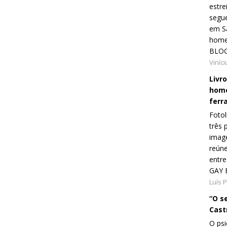
estre
segue
em Sã
home
BLOG
Viníc
Livr
home
ferr
Fotol
três 
image
reún
entre
GAY 
Luís 
“O s
Cast
O psi