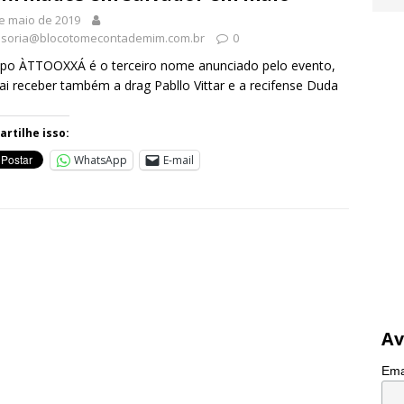
e maio de 2019
soria@blocotomecontademim.com.br
0
po ÀTTOOXXÁ é o terceiro nome anunciado pelo evento,
ai receber também a drag Pabllo Vittar e a recifense Duda
rtilhe isso:
WhatsApp
E-mail
Av
Ema