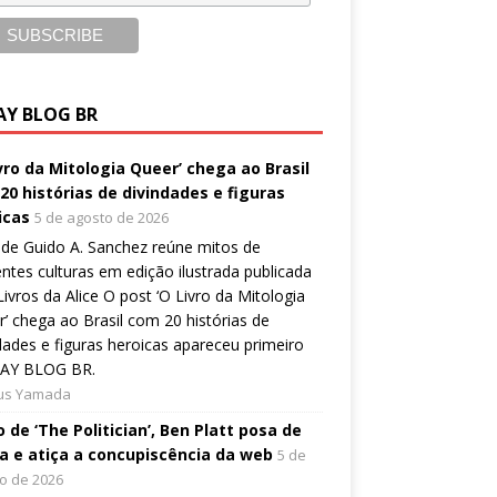
AY BLOG BR
ivro da Mitologia Queer’ chega ao Brasil
20 histórias de divindades e figuras
icas
5 de agosto de 2026
de Guido A. Sanchez reúne mitos de
entes culturas em edição ilustrada publicada
Livros da Alice O post ‘O Livro da Mitologia
’ chega ao Brasil com 20 histórias de
dades e figuras heroicas apareceu primeiro
AY BLOG BR.
ius Yamada
 de ‘The Politician’, Ben Platt posa de
a e atiça a concupiscência da web
5 de
o de 2026