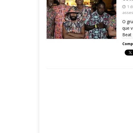
1 d
asses
O gru
que v
Beat
Compa