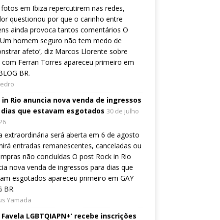
fotos em Ibiza repercutirem nas redes,
or questionou por que o carinho entre
ns ainda provoca tantos comentários O
 ‘Um homem seguro não tem medo de
strar afeto’, diz Marcos Llorente sobre
 com Ferran Torres apareceu primeiro em
BLOG BR.
Pedro
 in Rio anuncia nova venda de ingressos
 dias que estavam esgotados
30 de julho
26
 extraordinária será aberta em 6 de agosto
nirá entradas remanescentes, canceladas ou
mpras não concluídas O post Rock in Rio
ia nova venda de ingressos para dias que
vam esgotados apareceu primeiro em GAY
 BR.
ius Yamada
e Favela LGBTQIAPN+’ recebe inscrições