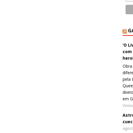
G
‘O L
com 
hero
Obra 
difer
pela 
Queer
divin
em G
Viníc
Astro
cuec
agost