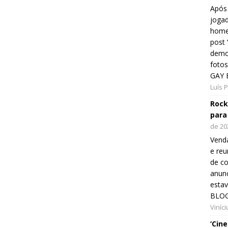
Após 
jogad
home
post
demon
fotos
GAY 
Luís 
Rock
para
de 20
Venda
e reu
de co
anunc
esta
BLOG
Viníc
‘Cin