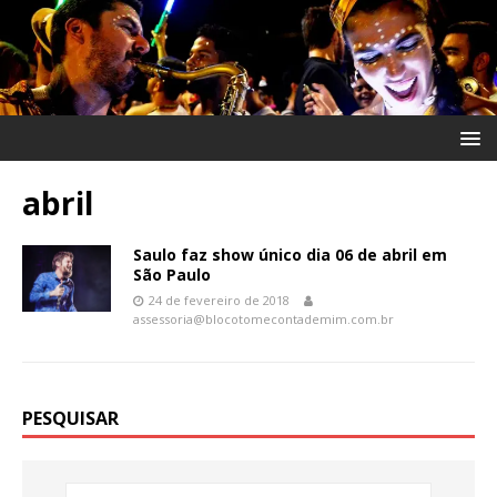
abril
Saulo faz show único dia 06 de abril em
São Paulo
24 de fevereiro de 2018
assessoria@blocotomecontademim.com.br
PESQUISAR