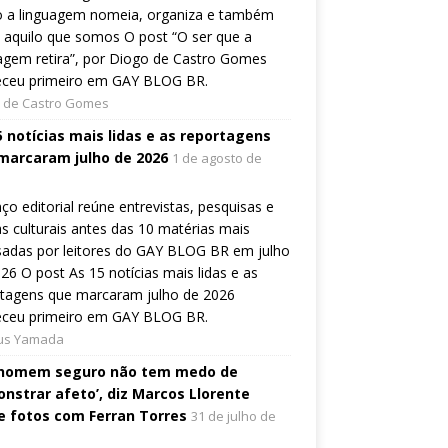
 a linguagem nomeia, organiza e também
a aquilo que somos O post “O ser que a
agem retira”, por Diogo de Castro Gomes
eceu primeiro em GAY BLOG BR.
 de Castro Gomes
5 notícias mais lidas e as reportagens
marcaram julho de 2026
1 de agosto de
ço editorial reúne entrevistas, pesquisas e
s culturais antes das 10 matérias mais
sadas por leitores do GAY BLOG BR em julho
26 O post As 15 notícias mais lidas e as
rtagens que marcaram julho de 2026
eceu primeiro em GAY BLOG BR.
ius Yamada
homem seguro não tem medo de
nstrar afeto’, diz Marcos Llorente
e fotos com Ferran Torres
31 de julho de