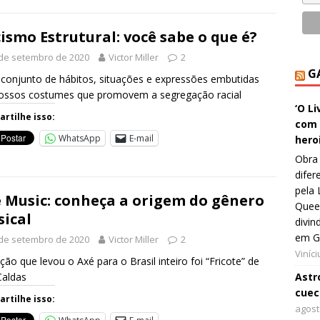
ismo Estrutural: você sabe o que é?
de setembro de 2020
Victor Miller
2
G
conjunto de hábitos, situações e expressões embutidas
ossos costumes que promovem a segregação racial
‘O L
rtilhe isso:
com 
WhatsApp
E-mail
hero
Obra 
difer
pela 
 Music: conheça a origem do gênero
Queer
ical
divin
em G
de setembro de 2020
Victor Miller
2
Viníc
ção que levou o Axé para o Brasil inteiro foi “Fricote” de
Caldas
Astro
cuec
rtilhe isso:
agost