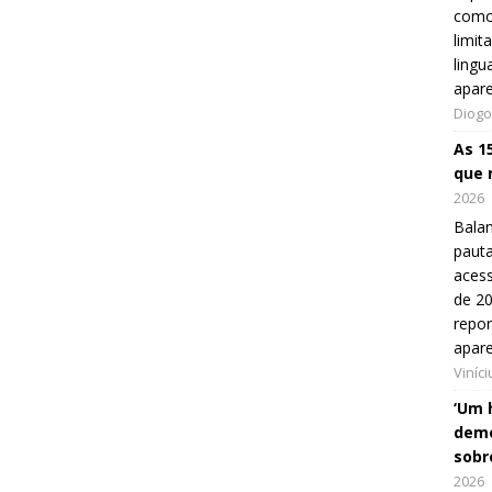
como
limit
lingu
apar
Diogo
As 1
que 
2026
Balan
pauta
aces
de 20
repo
apar
Viníc
‘Um 
demo
sobr
2026