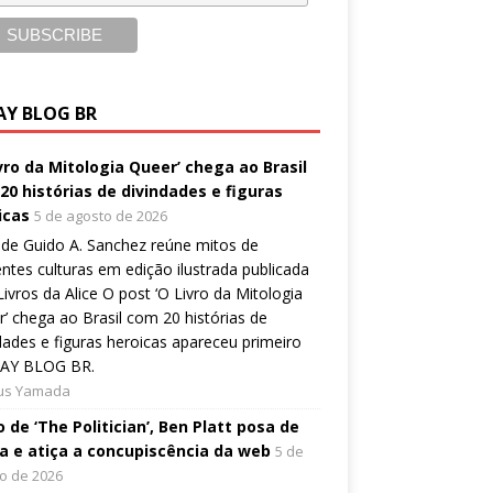
AY BLOG BR
ivro da Mitologia Queer’ chega ao Brasil
20 histórias de divindades e figuras
icas
5 de agosto de 2026
de Guido A. Sanchez reúne mitos de
entes culturas em edição ilustrada publicada
Livros da Alice O post ‘O Livro da Mitologia
’ chega ao Brasil com 20 histórias de
dades e figuras heroicas apareceu primeiro
AY BLOG BR.
ius Yamada
 de ‘The Politician’, Ben Platt posa de
a e atiça a concupiscência da web
5 de
o de 2026