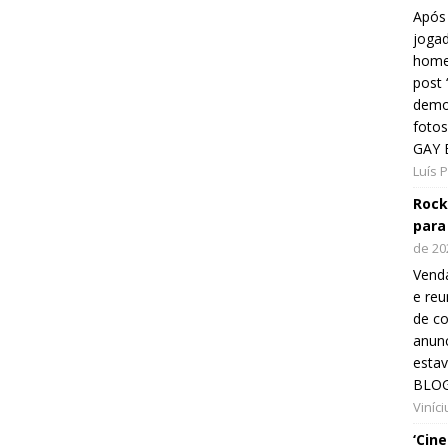
Após 
jogad
home
post
demon
fotos
GAY 
Luís 
Rock
para
de 20
Venda
e reu
de co
anunc
esta
BLOG
Viníc
‘Cin