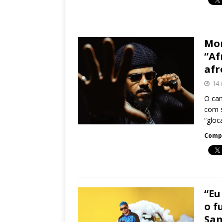
Mon
“Af
afr
14 
O can
com s
“gloc
Compa
“Eu
o f
Sa