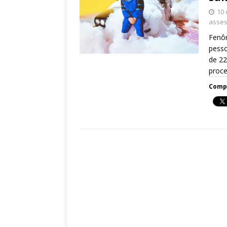
10 
asses
Fenôm
pesso
de 22
proce
Compa