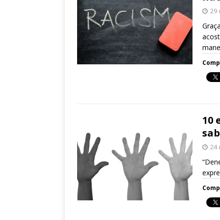
29 
Graça
acost
manei
Compa
10 
sab
24 
“Dene
expre
Compa