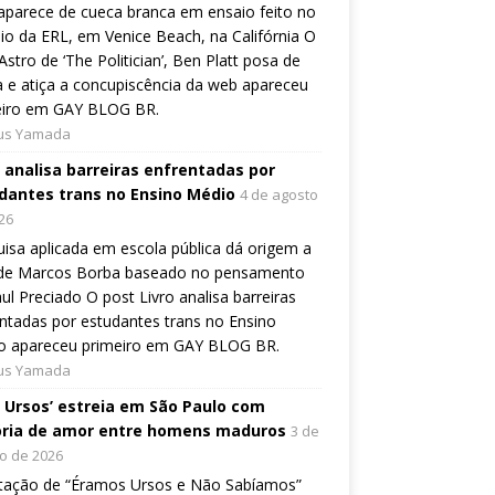
aparece de cueca branca em ensaio feito no
io da ERL, em Venice Beach, na Califórnia O
Astro de ‘The Politician’, Ben Platt posa de
 e atiça a concupiscência da web apareceu
eiro em GAY BLOG BR.
ius Yamada
o analisa barreiras enfrentadas por
dantes trans no Ensino Médio
4 de agosto
26
isa aplicada em escola pública dá origem a
o de Marcos Borba baseado no pensamento
ul Preciado O post Livro analisa barreiras
ntadas por estudantes trans no Ensino
o apareceu primeiro em GAY BLOG BR.
ius Yamada
, Ursos’ estreia em São Paulo com
ória de amor entre homens maduros
3 de
o de 2026
tação de “Éramos Ursos e Não Sabíamos”