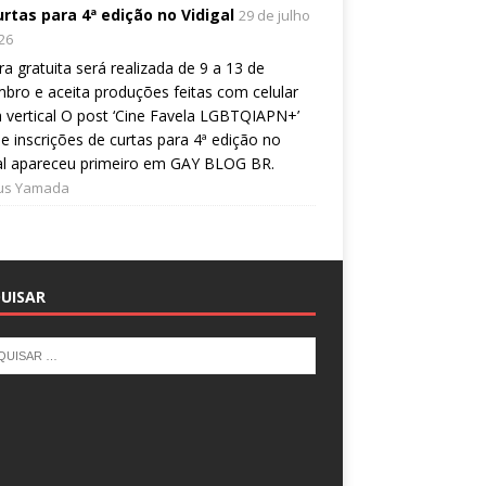
urtas para 4ª edição no Vidigal
29 de julho
26
a gratuita será realizada de 9 a 13 de
bro e aceita produções feitas com celular
 vertical O post ‘Cine Favela LGBTQIAPN+’
e inscrições de curtas para 4ª edição no
al apareceu primeiro em GAY BLOG BR.
ius Yamada
UISAR