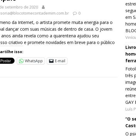
estre
de setembro de 2020
segue
soria@blocotomecontademim.com.br
0
em Sã
eno da Internet, o artista promete muita energia para o
home
al dançar com suas músicas de dentro de casa. O jovem
BLOG
 anos ainda revela como a quarentena ajudou seu
Viníc
sso criativo e promete novidades em breve para o público
Livr
rtilhe isso:
home
ferr
WhatsApp
E-mail
Fotol
três 
image
reún
entre
GAY 
Luís 
“O s
Cast
O psi