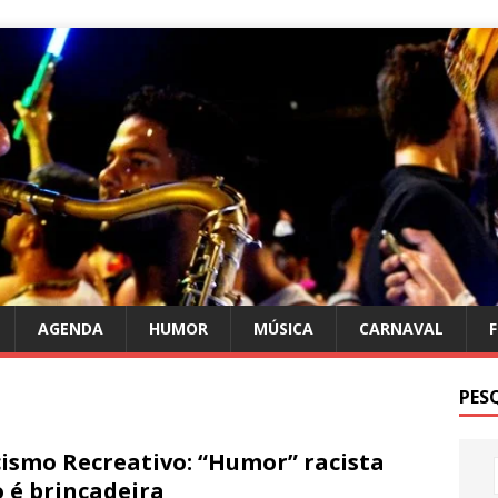
AGENDA
HUMOR
MÚSICA
CARNAVAL
PES
ismo Recreativo: “Humor” racista
 é brincadeira