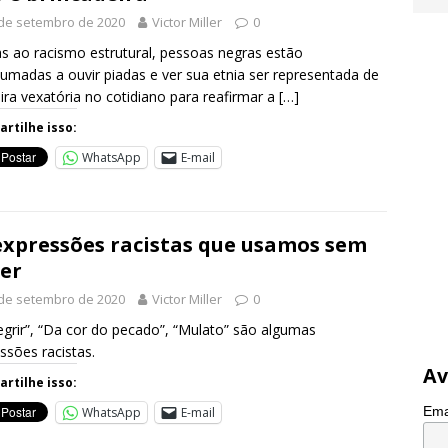
de setembro de 2020
Victor Miller
0
s ao racismo estrutural, pessoas negras estão
umadas a ouvir piadas e ver sua etnia ser representada de
ra vexatória no cotidiano para reafirmar a
[…]
rtilhe isso:
WhatsApp
E-mail
expressões racistas que usamos sem
er
de setembro de 2020
Victor Miller
0
grir”, “Da cor do pecado”, “Mulato” são algumas
ssões racistas.
Av
rtilhe isso:
Ema
WhatsApp
E-mail