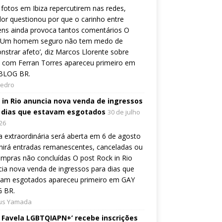
fotos em Ibiza repercutirem nas redes,
or questionou por que o carinho entre
ns ainda provoca tantos comentários O
 ‘Um homem seguro não tem medo de
strar afeto’, diz Marcos Llorente sobre
 com Ferran Torres apareceu primeiro em
BLOG BR.
Pedro
 in Rio anuncia nova venda de ingressos
 dias que estavam esgotados
30 de julho
26
 extraordinária será aberta em 6 de agosto
nirá entradas remanescentes, canceladas ou
mpras não concluídas O post Rock in Rio
ia nova venda de ingressos para dias que
vam esgotados apareceu primeiro em GAY
 BR.
ius Yamada
e Favela LGBTQIAPN+’ recebe inscrições