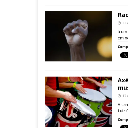
Rac
22 
á um 
em n
Compa
Axé
mus
17 
A can
Luiz 
Compa