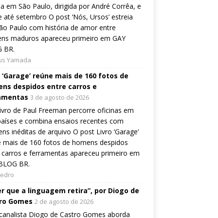
ia em São Paulo, dirigida por André Corrêa, e
 até setembro O post ‘Nós, Ursos’ estreia
o Paulo com história de amor entre
ns maduros apareceu primeiro em GAY
 BR.
ius Yamada
o ‘Garage’ reúne mais de 160 fotos de
ns despidos entre carros e
amentas
3 de agosto de 2026
ivro de Paul Freeman percorre oficinas em
países e combina ensaios recentes com
ns inéditas de arquivo O post Livro ‘Garage’
e mais de 160 fotos de homens despidos
 carros e ferramentas apareceu primeiro em
BLOG BR.
Pedro
er que a linguagem retira”, por Diogo de
ro Gomes
2 de agosto de 2026
canalista Diogo de Castro Gomes aborda