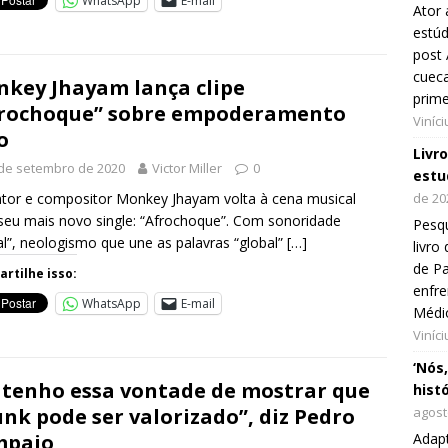
WhatsApp
E-mail
Ator 
estúd
post 
cueca
key Jhayam lança clipe
prim
rochoque” sobre empoderamento
Viníc
o
Livr
de setembro de 2020
Victor Miller
0
estu
tor e compositor Monkey Jhayam volta à cena musical
de 20
eu mais novo single: “Afrochoque”. Com sonoridade
Pesqu
al”, neologismo que une as palavras “global”
[…]
livr
de Pa
rtilhe isso:
enfre
WhatsApp
E-mail
Médi
Viníc
‘Nós
 tenho essa vontade de mostrar que
hist
unk pode ser valorizado”, diz Pedro
agost
mpaio
Adap