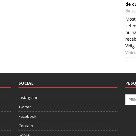
de c
de 20
Mostr
setem
ou na
receb
Vidig
Viníc
SOCIAL
PESQ
Instagram
Twitter
Facebook
Contato
Sobre