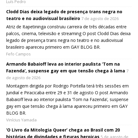
Luís Pedro
Clodd Dias deixa legado de presença trans negra no
teatro e no audiovisual brasileiro
7 de agosto de 2026
Atriz de Itapetininga construiu carreira de três décadas entre
palcos, cinema, televisão e streaming O post Clodd Dias deixa
legado de presença trans negra no teatro e no audiovisual
brasileiro apareceu primeiro em GAY BLOG BR.
Fefo Campos
Armando Babaioff leva ao interior paulista ‘Tom na
Fazenda’, suspense gay em que tensão chega à lama
7
de agosto de 2026
Montagem dirigida por Rodrigo Portella terá três sessões em
Jundiaí e Piracicaba entre 29 e 31 de agosto O post Armando
Babaioff leva ao interior paulista ‘Tom na Fazenda’, suspense
gay em que tensão chega à lama apareceu primeiro em GAY
BLOG BR.
Vinícius Yamada
‘O Livro da Mitologia Queer’ chega ao Brasil com 20
histórias de divindades e figuras heroicas
5 de agosto de