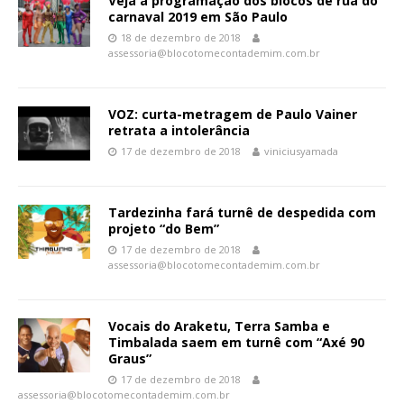
Veja a programação dos blocos de rua do
carnaval 2019 em São Paulo
18 de dezembro de 2018
assessoria@blocotomecontademim.com.br
VOZ: curta-metragem de Paulo Vainer
retrata a intolerância
17 de dezembro de 2018
viniciusyamada
Tardezinha fará turnê de despedida com
projeto “do Bem”
17 de dezembro de 2018
assessoria@blocotomecontademim.com.br
Vocais do Araketu, Terra Samba e
Timbalada saem em turnê com “Axé 90
Graus”
17 de dezembro de 2018
assessoria@blocotomecontademim.com.br