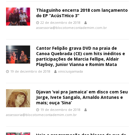
Thiaguinho encerra 2018 com lançamento
do EP “AcúsTHico 3”
22 de dezembro de 2018
assessoria@blocotomecontademim.com.br
Cantor Felipão grava DVD na praia de
Canoa Quebrada (CE) com hits inéditos e
participações de Marcia Fellipe, Aldair
Playboy, Junior Vianna e Romim Mata
19 de dezembro de 2018
viniciusyamada
Djavan ‘vai pra Jamaica’ em disco com Seu
Jorge, Ivete Sangalo, Arnaldo Antunes e
mais; ouça ‘Sina’
19 de dezembro de 2018
assessoria@blocotomecontademim.com.br