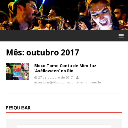
Mês:
outubro 2017
Bloco Tome Conta de Mim faz
‘Axélloween’ no Rio
27 de outubro de 2017
assessoria@blocotomecontademim.com.br
PESQUISAR