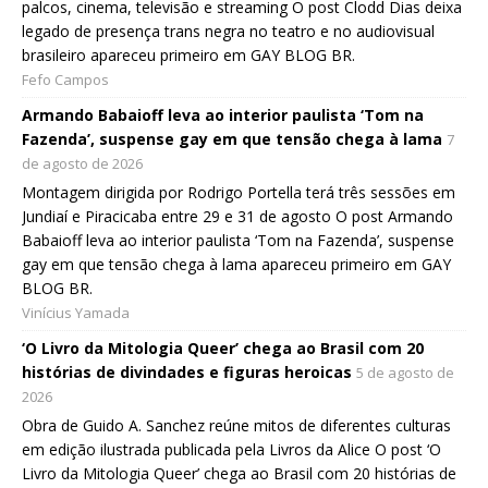
palcos, cinema, televisão e streaming O post Clodd Dias deixa
legado de presença trans negra no teatro e no audiovisual
brasileiro apareceu primeiro em GAY BLOG BR.
Fefo Campos
Armando Babaioff leva ao interior paulista ‘Tom na
Fazenda’, suspense gay em que tensão chega à lama
7
de agosto de 2026
Montagem dirigida por Rodrigo Portella terá três sessões em
Jundiaí e Piracicaba entre 29 e 31 de agosto O post Armando
Babaioff leva ao interior paulista ‘Tom na Fazenda’, suspense
gay em que tensão chega à lama apareceu primeiro em GAY
BLOG BR.
Vinícius Yamada
‘O Livro da Mitologia Queer’ chega ao Brasil com 20
histórias de divindades e figuras heroicas
5 de agosto de
2026
Obra de Guido A. Sanchez reúne mitos de diferentes culturas
em edição ilustrada publicada pela Livros da Alice O post ‘O
Livro da Mitologia Queer’ chega ao Brasil com 20 histórias de